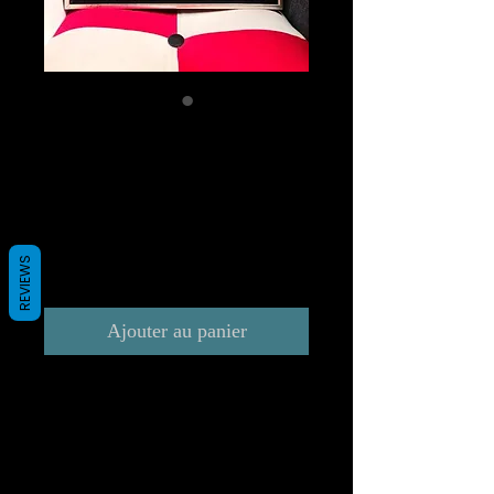
BRIGITTE
BARDOT carré
30x30
Prix
300,00 €
REVIEWS
TVA Incluse
Ajouter au panier
Techniques mixtes: Nouvelle
technique de couleur
brillante sur bois laqué