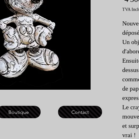
TVA Incl
Nouve
déposé
Un obj
d'abor
Ensuit
dessus
comme 
de pap
expres
Le cra
Boutique
Contact
mouvem
et sur
vrai !