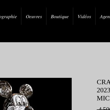
ographie
Oeuvres
Boutique
Vidéos
Agen
CRA
202
MI
 4 50