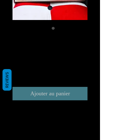
DALI ET LA
PANTHERE carré
30x30
Prix
300,00 €
REVIEWS
TVA Incluse
Ajouter au panier
Techniques mixtes: Nouvelle
technique de couleur
brillante sur bois laqué