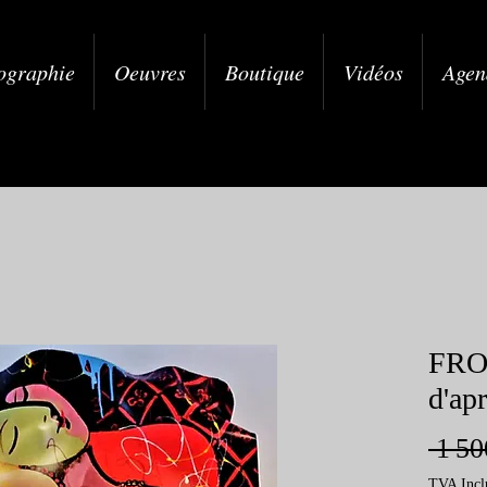
ographie
Oeuvres
Boutique
Vidéos
Agen
FRO
d'ap
 1 50
TVA Incl