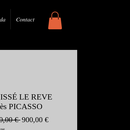
da
Contact
ISSÉ LE REVE
rès PICASSO
Prix
Prix
0,00 € 
900,00 €
original
promotionnel
use