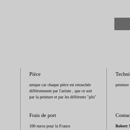
Pour t
l'oeuv
l'artis
téléph
Pièce
Techni
unique car chaque pièce est retouchée
peinture
différemment par l'artiste , que ce soit
par la peinture et par les différents "plis"
Frais de port
Contac
100 euros pour la France
Robert S