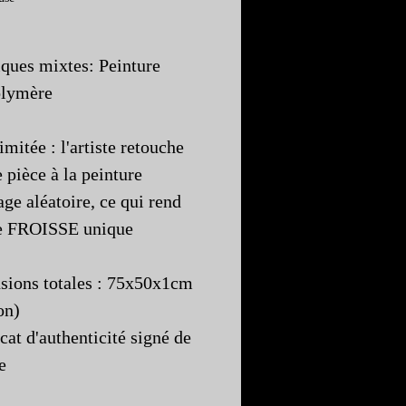
ques mixtes: Peinture
olymère
imitée : l'artiste retouche
 pièce à la peinture
age aléatoire, ce qui rend
e FROISSE unique
ions totales : 75x50x1cm
on)
icat d'authenticité signé de
te