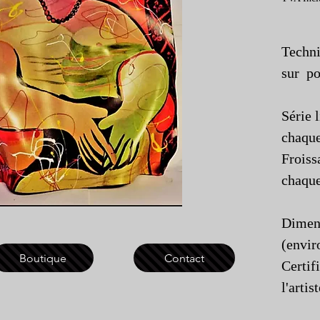
Techni
sur p
Série l
chaque
Froiss
chaqu
Dimens
(envir
Boutique
Contact
Certif
l'artis