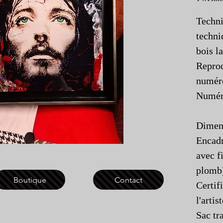
Techni
techni
bois l
Reprod
numéro
Numéro
Dimens
Encadr
avec f
plomb
Boutique
Contact
Certif
l'artis
Sac tr