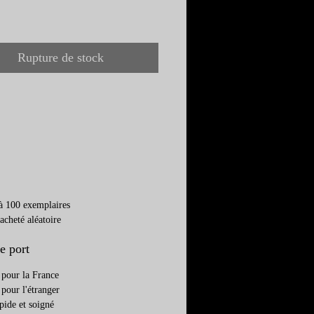
out renseignement sur
re veuillez contacter
Rupture de stock
te via l'onglet contact ou
léphone.
à 100 exemplaires
cheté aléatoire
e port
 pour la France
 pour l'étranger
pide et soigné