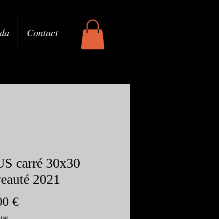
da
Contact
S carré 30x30
eauté 2021
Prix
00 €
use