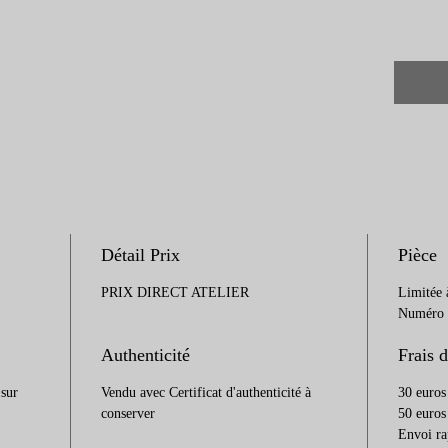
Pour t
l'oeuv
l'artis
par té
Détail Prix
Pièce
PRIX DIRECT ATELIER
Limitée 
Numéro a
Authenticité
Frais d
 sur
Vendu avec Certificat d'authenticité à
30 euros
conserver
50 euros
Envoi ra