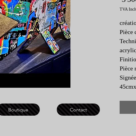
TVA Incl
créat
Pièce
Techni
acryli
Finiti
Pièce 
Signée
45cmx
Boutique
Contact