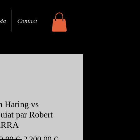
da
Contact
h Haring vs
uiat par Robert
ARRA
Prix
Prix
0,00 € 
2 200,00 €