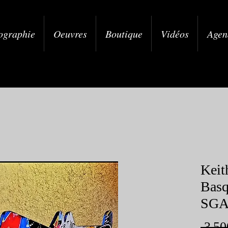
ographie
Oeuvres
Boutique
Vidéos
Agen
Keit
Basq
SG
 3 50