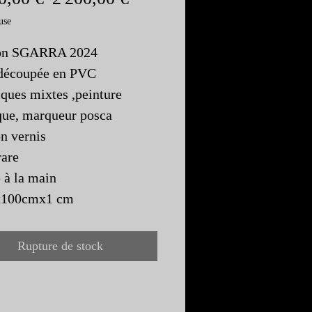
original
promotionnel
use
ion SGARRA 2024
 découpée en PVC
ques mixtes ,peinture
que, marqueur posca
on vernis
rare
 à la main
100cmx1 cm
Rupture de stock