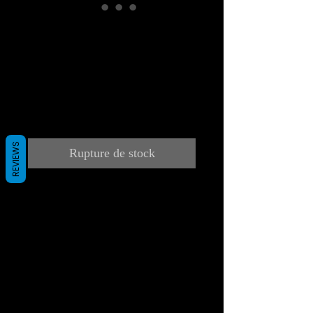
Les 3 Musiciens
nouveauté 2023
VENDU
Prix
Prix
 3 500,00 € 
2 500,00 €
original
promotionnel
TVA Incluse
REVIEWS
Rupture de stock
Encore une nouveauté
SGARRA 2023
Les 3 Musiciens revisités,en
hommage à PICASSO
Sur plexiglass
peinture acrylique